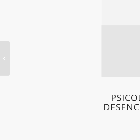
Psicoanálisis – Tercera
tópica y Vulnerabilidad
somática
PSICO
DESENC