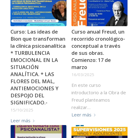
Curso: Las ideas de
Curso anual Freud, un
Bion que transforman
recorrido cronológico-
la clínica psicoanalítica
conceptual a través
* TURBULENCIA
de sus obras.
EMOCIONAL EN LA
Comienzo: 17 de
SITUACIÓN
marzo
ANALÍTICA. * LAS
16/03/2025
FLORES DEL MAL,
En este curso
ANTIEMOCIONES Y
introductorio a la Obra de
DESPOJO DEL
Freud planteamos
SIGNIFICADO.-
realizar…
15/10/2025
Leer más
Leer más