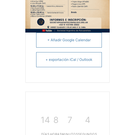
+ Añadir Google Calendar
+ exportación iCal / Outlook
14
8
7
4
DÍAS
HORAS
MINUTOS
SEGUNDOS